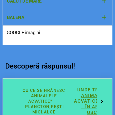
+
CĂLUȚ DE MARE
+
BALENA
GOOGLE imagini
Descoperă răspunsul!
UNDE TRĂIESC
CU CE SE HRĂNESC
ANIMALELE
ANIMALELE
ACVATICE
ACVATICE?
ÎN APĂ,PE
PLANCTON,PEȘTI
MICI,ALGE
USCAT