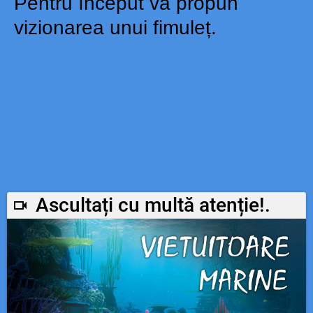
Pentru început vă propun
vizionarea unui fimuleț.
Ascultați cu multă atenție!.