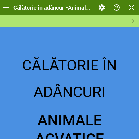
Călătorie în adâncuri-Animale acvatice
CĂ
LĂTORIE ÎN
ADÂNCURI
ANIMALE
ACVATICE