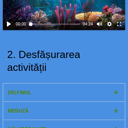
00:00
04:24
2. Desfășurarea
activității
+
DELFINUL
+
MEDUZĂ