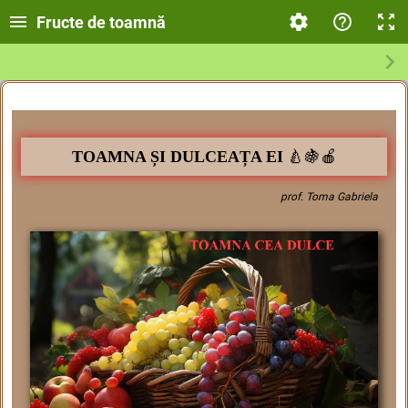
Fructe de toamnă
🍐🍇🍎
TOAMNA ȘI DULCEAȚ
A EI
prof. Toma Gabriela