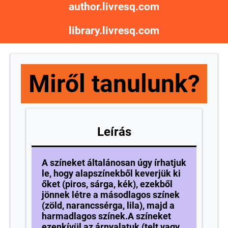
author.livresq.com
library.livresq.com
Miről tanulunk?
Leírás
A színeket általánosan úgy írhatjuk
le, hogy alapszínekből keverjük ki
őket (piros, sárga, kék), ezekből
jönnek létre a másodlagos színek
(zöld, narancssérga, lila), majd a
harmadlagos színek.A színeket
ezenkívül az árnyalatuk (telt vagy