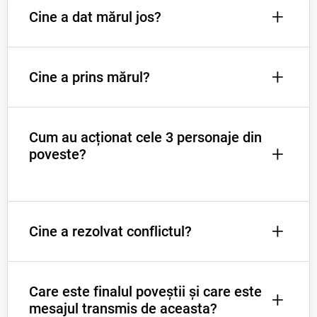
+
Cine a dat mărul jos?
+
Cine a prins mărul?
Secvența 1
Cum au acționat cele 3 personaje din
Secvența 2
+
poveste?
+
Cine a rezolvat conflictul?
Secvența 3
Care este finalul poveștii și care este
Secvența 4
+
mesajul transmis de aceasta?