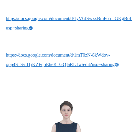
https://docs.google.com/document/d/1yV6JSwzxBmFo5_tGKgB
usp=sharing
https://docs.google.com/document/d/1mT0zN-8kWdov-
opp4S_Sv-lTjKZFq5EheK1GQIaRLTw/edit?usp=sharing