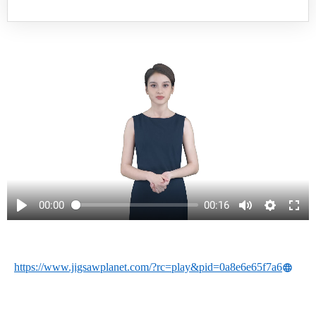
Secvența 5
00:00
00:16
https://www.jigsawplanet.com/?rc=play&pid=0a8e6e65f7a6