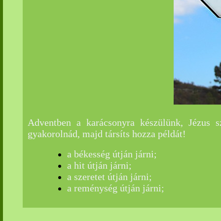
Adventben a karácsonyra készülünk, Jézus sz
gyakorolnád, majd társíts hozza példát!
a békesség útján járni;
a hit útján járni;
a szeretet útján járni;
a reménység útján járni;