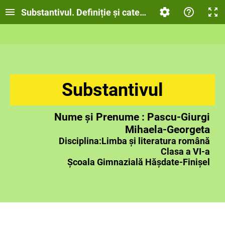
Substantivul. Definiție și categorii gramaticale
Substantivul
Nume și Prenume : Pascu-Giurgi
Mihaela-Georgeta
Disciplina:Limba și literatura română
Clasa a VI-a
Școala Gimnazială Hășdate-Finișel