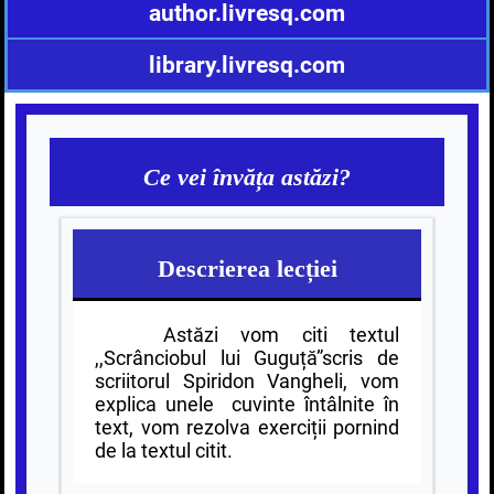
author.livresq.com
library.livresq.com
Ce vei învăța astăzi?
Descrierea lecției
Astăzi vom citi textul
,,Scrânciobul lui Guguță”scris de
scriitorul Spiridon Vangheli, vom
explica unele cuvinte întâlnite în
text, vom rezolva exerciții pornind
de la textul citit.