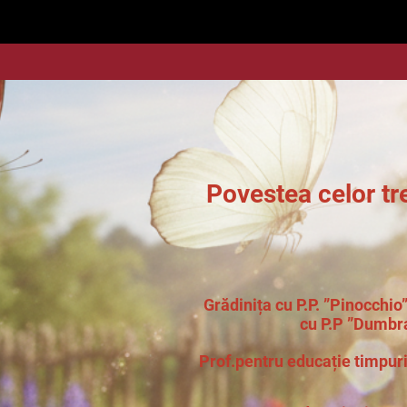
stea celor trei fl
Grădinița cu P.P. ”Pinocchi
cu P.P ”Dumbr
Prof.pentru educație timpuri