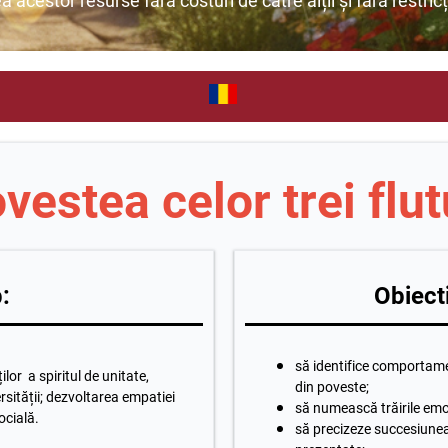
ea acestor resurse fără costuri de către alții și fără restricț
vestea celor trei flut
:
Obiecti
să identifice comportame
ilor a spiritul de unitate,
din poveste;
ersității; dezvoltarea empatiei
să numească trăirile emo
socială.
să precizeze succesiunea