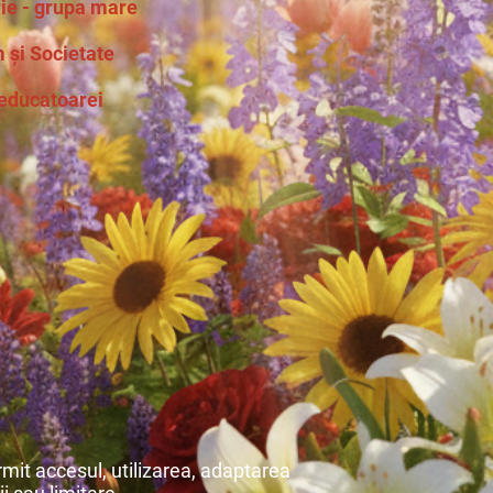
ie - grupa mare
și Societate
educatoarei
mit accesul, utilizarea, adaptarea