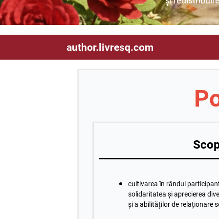
și redistribuir
author.livresq.com
P
o
Scop
cultivarea în rândul participanț
solidaritatea și aprecierea div
și a abilităților de relaționare 