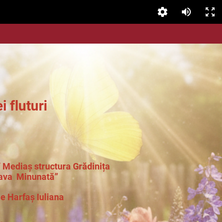
uturi
o” Mediaș structura
Grădinița
ava Minunată”
e Harfaș Iuliana