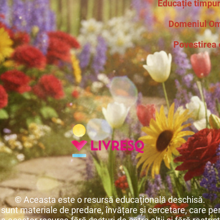
Educație timpur
Domeniul Om 
Povestirea 
© Aceasta este o resursă educațională deschisă.
unt materiale de predare, învățare și cercetare, care per