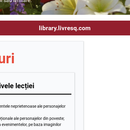
ii sau limitare.
library.livresq.com
uri
vele lecției
ntele neprietenoase ale personajelor
ționale ale personajelor din poveste;
 evenimentelor, pe baza imaginilor