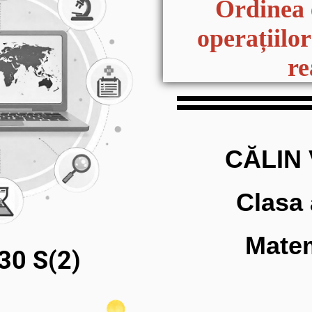
Ordinea 
operațiilo
re
CĂLIN
Clasa 
Mate
30 S(2)