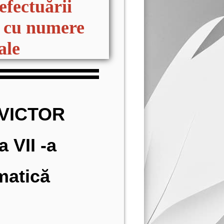
efectuării
r cu numere
ale
 VICTOR
a VII -a
matică