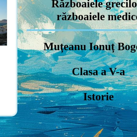
Războaiele grecilo
războaiele medic
Muțeanu Ionuț Bo
Clasa a V-a
Istorie