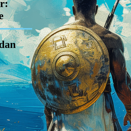
r:
e
gdan