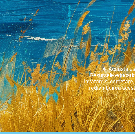
© Aceasta es
Resursele educațio
învățare și cercetare,
redistribuirea acest