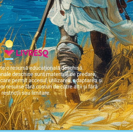
te o resursă educațională deschisă.
nale deschise sunt materiale de predare,
 care permit accesul, utilizarea, adaptarea și
or resurse fără costuri de către alții și fără
restricții sau limitare.