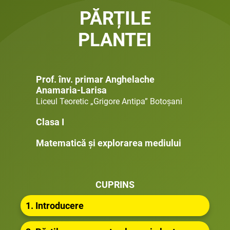
PĂRȚILE
PLANTEI
Prof. înv. primar Anghelache
Anamaria-Larisa
Liceul Teoretic „Grigore Antipa” Botoșani
Clasa I
Matematică și explorarea mediului
CUPRINS
1. Introducere