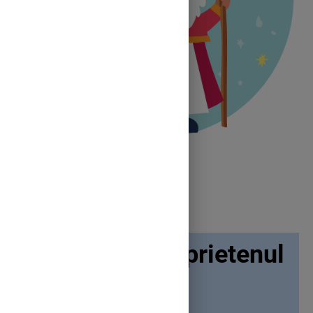
Moș Nicolae - prietenul
copiilor