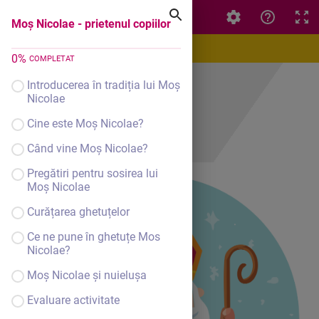
Moș Nicolae - prietenul copiilor
Moș Nicolae - prietenul copiilor
0
%
COMPLETAT
Introducerea în tradiția lui Moș
Nicolae
Cine este Moș Nicolae?
Când vine Moș Nicolae?
Pregătiri pentru sosirea lui
Moș Nicolae
Curățarea ghetuțelor
Ce ne pune în ghetuțe Mos
Nicolae?
Moș Nicolae și nuielușa
Evaluare activitate