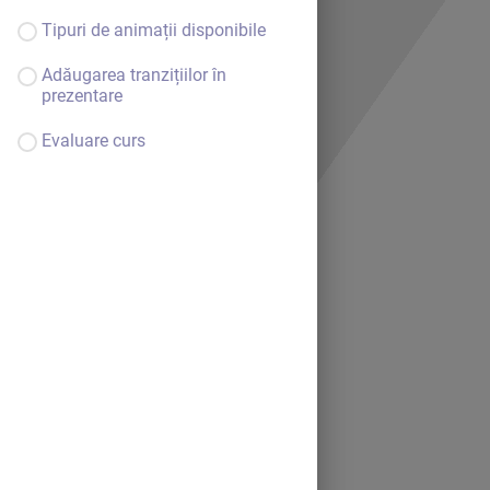
Tipuri de animații disponibile
Adăugarea tranzițiilor în
prezentare
Evaluare curs
Bine ai venit.
Continuă