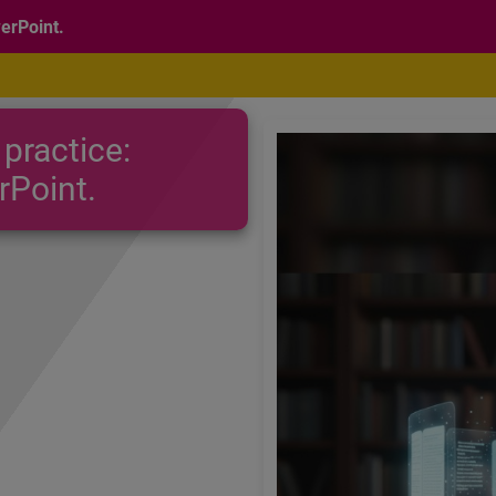
werPoint.
 practice:
rPoint.