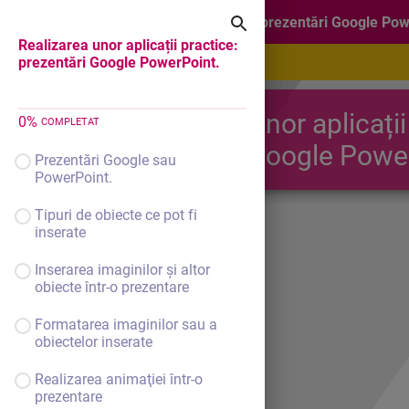
Realizarea unor aplicații practice: prezentări Google Po
Realizarea unor aplicații practice:
prezentări Google PowerPoint.
Realizarea unor aplicații
0
%
COMPLETAT
prezentări Google Powe
Prezentări Google sau
PowerPoint.
Tipuri de obiecte ce pot fi
inserate
Inserarea imaginilor şi altor
obiecte într-o prezentare
Formatarea imaginilor sau a
obiectelor inserate
Realizarea animaţiei într-o
prezentare