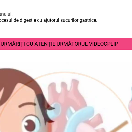
nului.
esul de digestie cu ajutorul sucurilor gastrice.
NȚIE URMĂTORUL VIDEOCPLIP