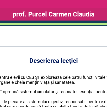
prof. Purcel Carmen Claudia
Descrierea lecției
ntru elevii cu CES ȘI explorează cele patru funcții vital
rganele cheie mențin viața și sănătatea.
mpreună sistemul circulator și respirator, esențial pentru
de plecare al sistemului digestiv, responsabil pentru ext
trol care coordonează toate celelalte funcții, de la gândi