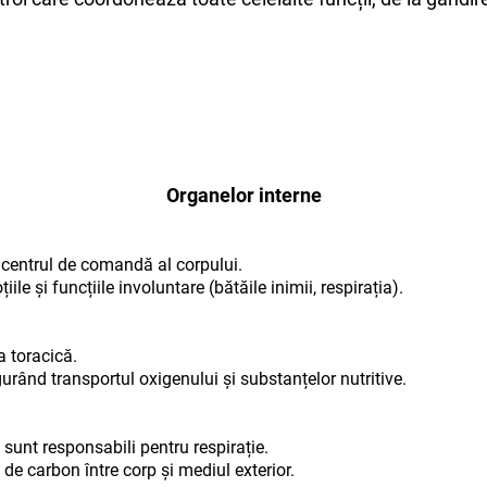
Organelor interne
e centrul de comandă al corpului.
le și funcțiile involuntare (bătăile inimii, respirația).
a toracică.
rând transportul oxigenului și substanțelor nutritive.
 sunt responsabili pentru respirație.
de carbon între corp și mediul exterior.