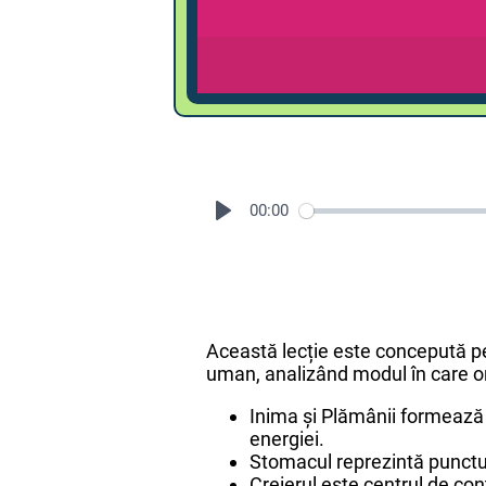
00:00
Această lecție este concepută pe
uman, analizând modul în care o
Inima și Plămânii formează î
energiei.
Stomacul reprezintă punctul 
Creierul este centrul de con