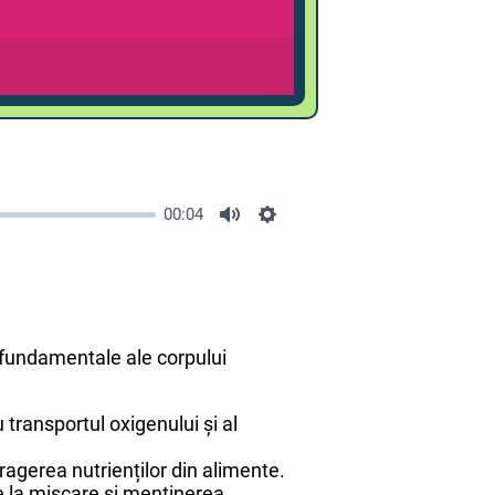
00:04
e fundamentale ale corpului
 transportul oxigenului și al
ragerea nutrienților din alimente.
re la mișcare și menținerea