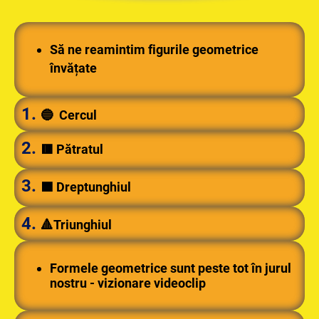
Să ne reamintim figurile geometrice
învățate
1.
🔵 Cercul
2.
🟥 Pătratul
3.
🟦 Dreptunghiul
4.
🔺Triunghiul
Formele geometrice sunt peste tot în jurul
nostru - vizionare videoclip