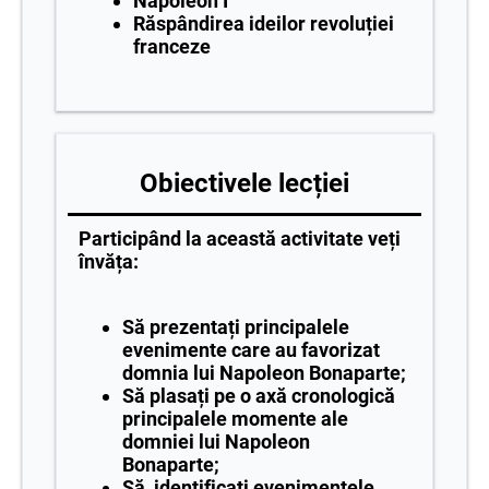
Napoleon I
Răspândirea ideilor revoluției
franceze
Obiectivele lecției
Participând la această activitate veți
învăța:
Să prezentați principalele
evenimente care au favorizat
domnia lui Napoleon Bonaparte;
Să plasați pe o axă cronologică
principalele momente ale
domniei lui Napoleon
Bonaparte;
Să identificați evenimentele