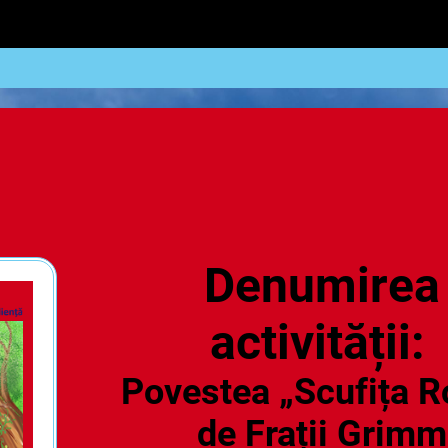
Denumirea
activității:
Povestea „Scufița R
de Frații Grimm