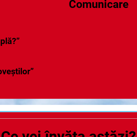
Comunicare
plă?”
veștilor”
Ce vei învăța astăzi?