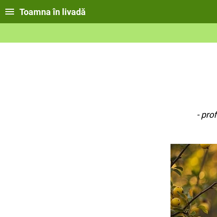
Toamna în livadă
- prof educație timp