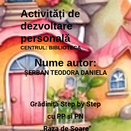
Activități de
dezvoltare
personală
CENTRUL: BIBLIOTECA
Nume autor:
ȘERBAN TEODORA DANIELA
Grădinița Step by Step
cu PP si PN
,,Raza de Soare"