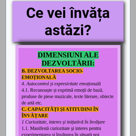
Ce vei învăța
astăzi?
DIMENSIUNI ALE
DEZVOLTĂRII:
B. DEZVOLTAREA SOCIO-
EMOȚIONALĂ
4. Autocontrol și expresivitate emoțională
4.1. Recunoaște și exprimă emoții de bază,
produse de piese muzicale, texte literare, obiecte
de artă etc.
C. CAPACITĂȚI ȘI ATITUDINI ÎN
ÎNVĂȚARE
1 Curiozitate, interes și inițiativă în învățare
1.1. Manifestă curiozitate şi interes pentru
experimentarea și învăţarea în situații noi