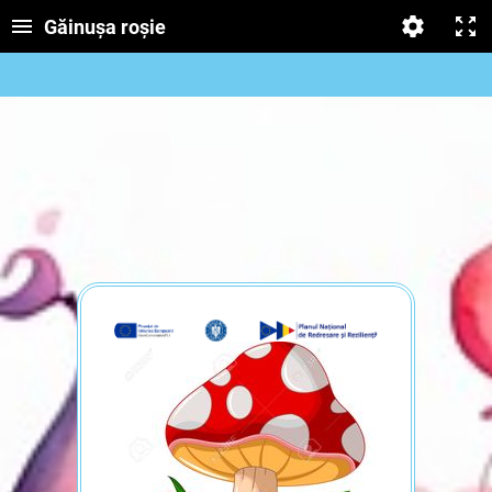
Găinușa roșie