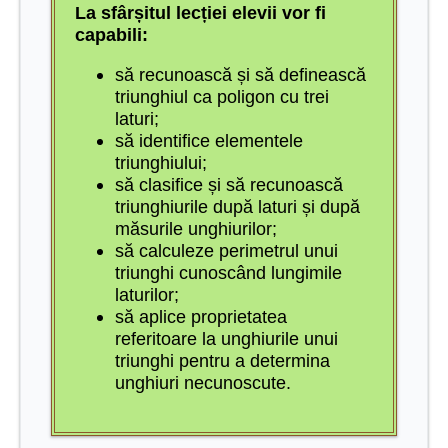
La sfârșitul lecției elevii vor fi
capabili:
să recunoască și să definească
triunghiul ca poligon cu trei
laturi;
să identifice elementele
triunghiului;
să clasifice și să recunoască
triunghiurile după laturi și după
măsurile unghiurilor;
să calculeze perimetrul unui
triunghi cunoscând lungimile
laturilor;
să aplice proprietatea
referitoare la unghiurile unui
triunghi pentru a determina
unghiuri necunoscute.