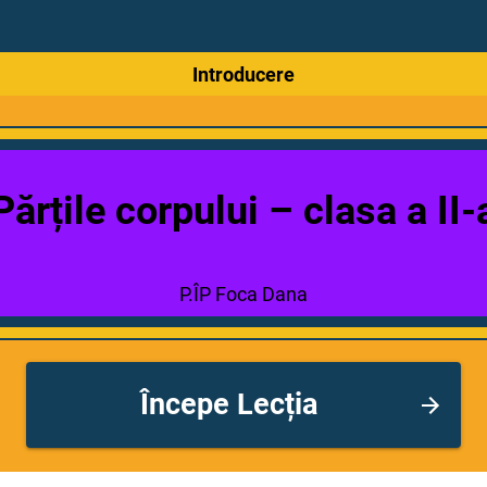
Introducere
Părțile corpului – clasa a II-
P.ÎP Foca Dana
Începe Lecția