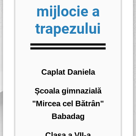
mijlocie a
trapezului
Caplat Daniela
Școala gimnazială
"Mircea cel Bătrân"
Babadag
Clasa a VII-a