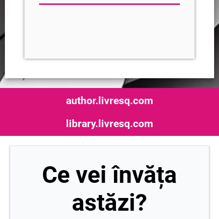
author.livresq.com
library.livresq.com
Ce vei învăța
astăzi?