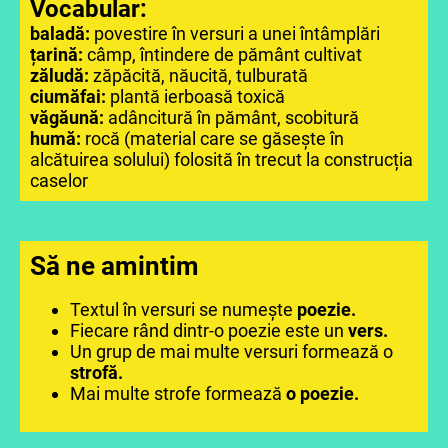
Vocabular:
baladă:
povestire în versuri a unei întâmplări
țarină:
câmp, întindere de pământ cultivat
zăludă:
zăpăcită, năucită, tulburată
ciumăfai:
plantă ierboasă toxică
văgăună:
adâncitură în pământ, scobitură
humă:
rocă (material care se găsește în
alcătuirea solului) folosită în trecut la construcția
caselor
Să ne amintim
Textul în versuri se numește
poezie.
Fiecare rând dintr-o poezie este un
vers.
Un grup de mai multe versuri formează o
strofă.
Mai multe strofe formează
o poezie.