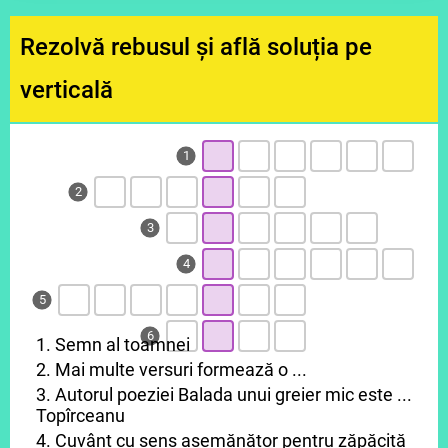
Rezolvă rebusul și află soluția pe
verticală
1
2
3
4
5
6
1. Semn al toamnei
2. Mai multe versuri formează o ...
3. Autorul poeziei Balada unui greier mic este ...
Topîrceanu
4. Cuvânt cu sens asemănător pentru zăpăcită