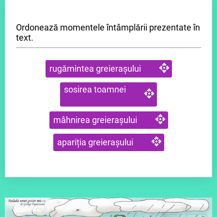
Ordonează momentele întâmplării prezentate în
text.
rugămintea greierașului
sosirea toamnei
mâhnirea greierașului
apariția greierașului