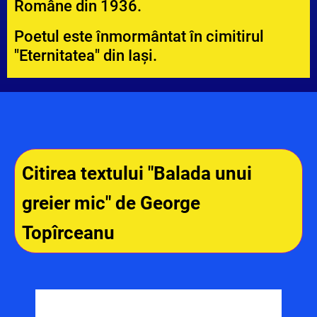
Române din 1936.
Poetul este înmormântat în cimitirul
"Eternitatea" din Iași.
Citirea textului "Balada unui
greier mic" de George
Topîrceanu