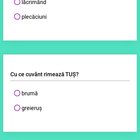
lăcrimând
plecăciuni
Cu ce cuvânt rimează TUȘ?
brumă
greieruș