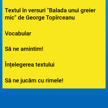
Textul în versuri "Balada unui greier
mic" de George Topîrceanu
Vocabular
Să ne amintim!
Înțelegerea textului
Să ne jucăm cu rimele!