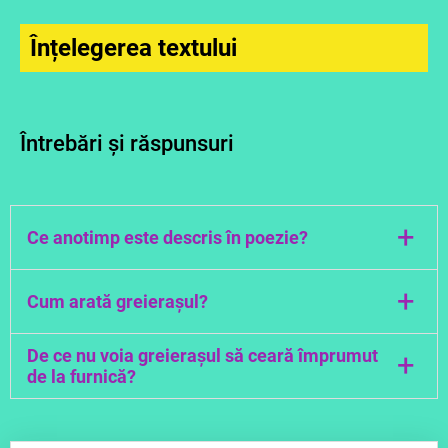
Înțelegerea textului
Întrebări și răspunsuri
+
Ce anotimp este descris în poezie?
În poezie este descris anotimpul toamna.
+
Cum arată greierașul?
Greierașul era negru, mic, "muiat în tuș" iar pe
De ce nu voia greierașul să ceară împrumut
+
aripi "pudrat cu brumă".
de la furnică?
Greierașul nu voia să ceară împrumut de la
furnică fiindcă știa că nu îi dă