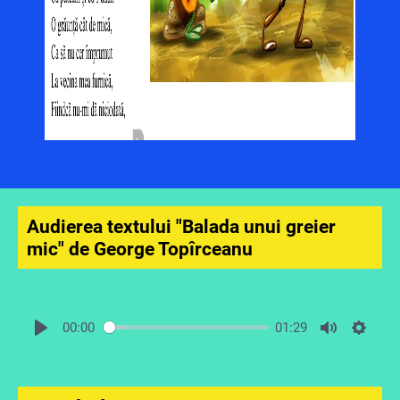
Audierea textului "Balada unui greier
mic" de George Topîrceanu
00:00
01:29