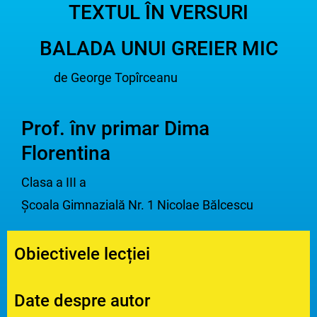
TEXTUL ÎN VERSURI
BALADA UNUI GREIER MIC
de George Topîrceanu
Prof. înv primar Dima
Florentina
Clasa a III a
Școala Gimnazială Nr. 1 Nicolae Bălcescu
Obiectivele lecției
Date despre autor