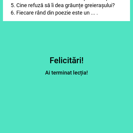
5. Cine refuză să îi dea grăunțe greierașului?
6. Fiecare rând din poezie este un ... .
Felicitări!
Ai terminat lecția!