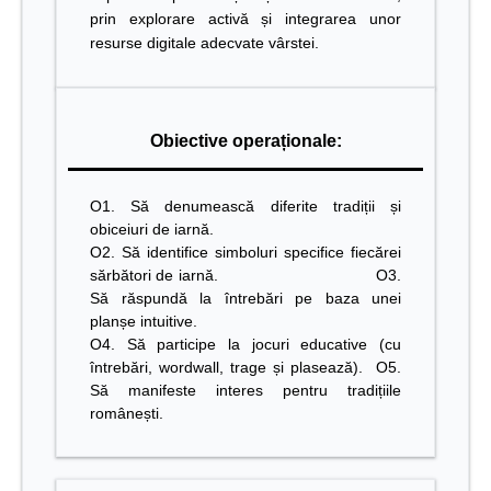
prin explorare activă și integrarea unor
resurse digitale adecvate vârstei.
Obiective operaționale:
O1. Să denumească diferite tradiții și
obiceiuri de iarnă.
O2. Să identifice simboluri specifice fiecărei
sărbători de iarnă.
O3.
Să răspundă la întrebări pe baza unei
planșe intuitive.
O4. Să participe la jocuri educative (cu
întrebări, wordwall, trage și plasează).
O5.
Să manifeste interes pentru tradițiile
românești.