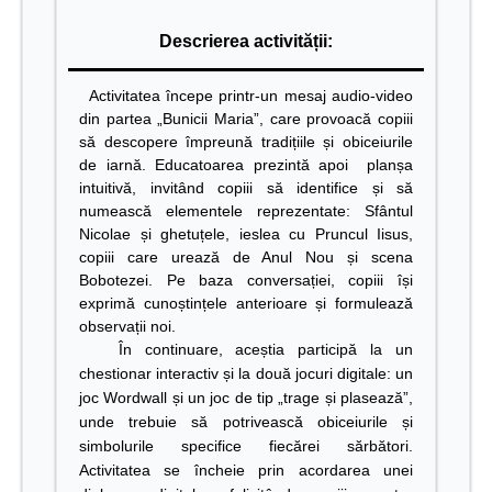
Descrierea activității:
Activitatea începe printr-un mesaj audio-video
din partea „Bunicii Maria”, care provoacă copiii
să descopere împreună tradițiile și obiceiurile
de iarnă. Educatoarea prezintă apoi p
lanșa
intuitivă, invitând copiii să identifice și să
numească elementele reprezentate: Sfântul
Nicolae și ghetuțele, ieslea cu Pruncul Iisus,
copiii care urează de Anul Nou și scena
Bobotezei. Pe baza conversației, copiii își
exprimă cunoștințele anterioare și formulează
observații noi.
În continuare, aceștia participă la un
chestionar interactiv și la două jocuri digitale: un
joc Wordwall și un joc de tip „trage și plasează”,
unde trebuie să potrivească obiceiurile și
simbolurile specifice fiecărei sărbători.
Activitatea se încheie prin acordarea unei