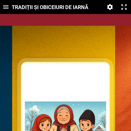
TRADIȚII ȘI OBICEIURI DE IARNĂ