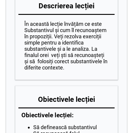
Descrierea lecției
În această lecție învățăm ce este
Substantivul și cum îl recunoaștem
în propoziții. Veți rezolva exerciții
simple pentru a identifica
substantivele și a le analiza. La
finalul orei veți ști să recunoașteți
și să folosiți corect substantivele în
diferite contexte.
Obiectivele lecției
Obiectivele lecției:
Să definească substantivul