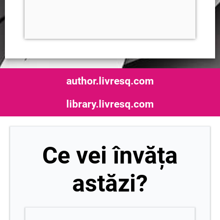
author.livresq.com
library.livresq.com
Ce vei învăța
astăzi?