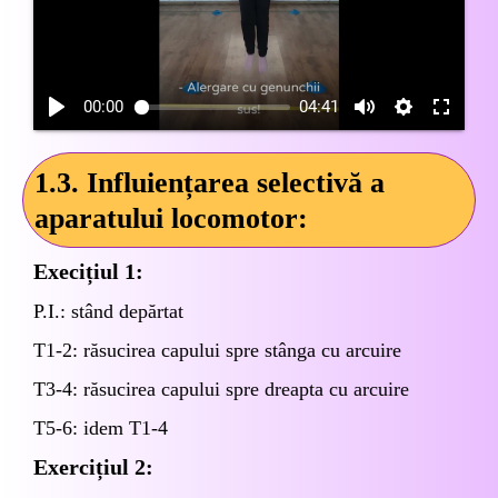
00:00
04:41
1.3. Influiențarea selectivă a
aparatului locomotor:
Execițiul 1:
P.I.: stând depărtat
T1-2: răsucirea capului spre stânga cu arcuire
T3-4: răsucirea capului spre dreapta cu arcuire
T5-6: idem T1-4
Exercițiul 2: