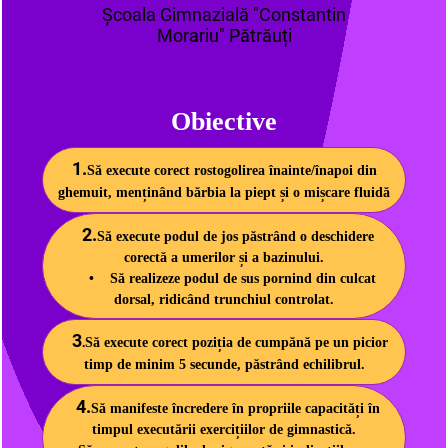
Școala Gimnazială "Constantin
Morariu" Pătrăuți
Obiective
1.
Să execute corect rostogolirea înainte/înapoi din
ghemuit, menținând bărbia la piept și o mișcare fluidă
2.
Să execute podul de jos păstrând o deschidere
corectă a umerilor și a bazinului.
• Să realizeze podul de sus pornind din culcat
dorsal, ridicând trunchiul controlat.
3
Să execute corect poziția de cumpănă pe un picior
.
timp de minim 5 secunde, păstrând echilibrul.
4.
Să manifeste încredere în propriile capacități în
timpul executării exercițiilor de gimnastică.