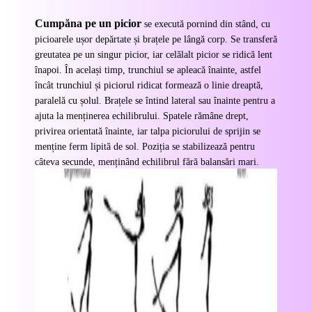
Cumpăna pe un picior
se execută pornind din stând, cu
picioarele ușor depărtate și brațele pe lângă corp. Se transferă
greutatea pe un singur picior, iar celălalt picior se ridică lent
înapoi. În același timp, trunchiul se apleacă înainte, astfel
încât trunchiul și piciorul ridicat formează o linie dreaptă,
paralelă cu șolul. Brațele se întind lateral sau înainte pentru a
ajuta la menținerea echilibrului. Spatele rămâne drept,
privirea orientată înainte, iar talpa piciorului de sprijin se
menține ferm lipită de sol. Poziția se stabilizează pentru
câteva secunde, menținând echilibrul fără balansări
mari.