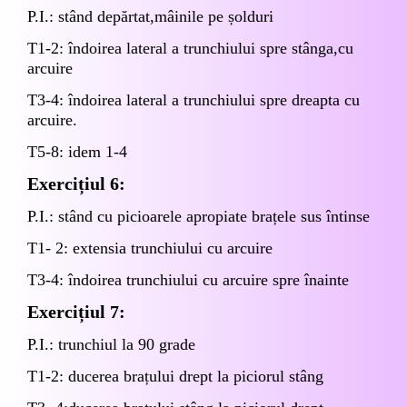
P.I.: stând depărtat,mâinile pe șolduri
T1-2: îndoirea lateral a trunchiului spre stânga,cu
arcuire
T3-4: îndoirea lateral a trunchiului spre dreapta cu
arcuire.
T5-8: idem 1-4
Exercițiul 6:
P.I.: stând cu picioarele apropiate brațele sus întinse
T1- 2: extensia trunchiului cu arcuire
T3-4: îndoirea trunchiului cu arcuire spre înainte
Exercițiul 7:
P.I.: trunchiul la 90 grade
T1-2: ducerea brațului drept la piciorul stâng