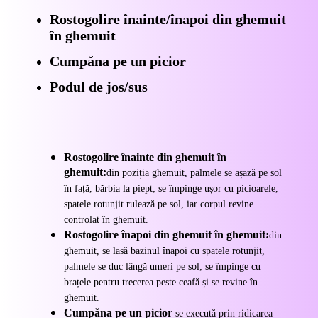
Rostogolire înainte/înapoi din ghemuit
în ghemuit
Cumpăna pe un picior
Podul de jos/sus
Rostogolire înainte din ghemuit în
ghemuit:
d
in poziția ghemuit, palmele se așază pe sol
în față, bărbia la piept; se împinge ușor cu picioarele,
spatele rotunjit rulează pe sol, iar corpul revine
controlat în ghemuit.
Rostogolire înapoi din ghemuit în ghemuit:
d
in
ghemuit, se lasă bazinul înapoi cu spatele rotunjit,
palmele se duc lângă umeri pe sol; se împinge cu
brațele pentru trecerea peste ceafă și se revine în
ghemuit.
Cumpăna pe un picior
se execută prin ridicarea