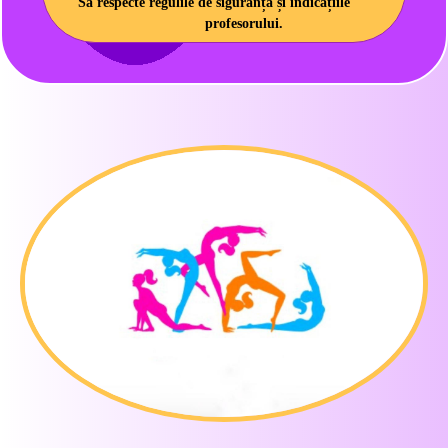
Să respecte regulile de siguranță și indicațiile
profesorului.