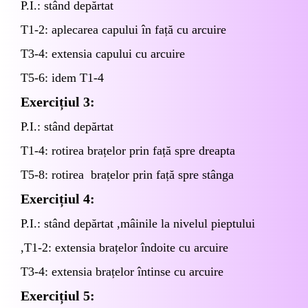
P
.I.: stând depărtat
T1-2: aplecarea capului în față cu arcuire
T3-4: extensia capului cu arcuire
T5-6: idem T1-4
Exercițiul 3
:
P.I.: stând depărtat
T1-4: rotirea brațelor prin față spre dreapta
T5-8: rotirea brațelor prin față spre stânga
Exercițiul 4:
P.I.: stând depărtat ,mâinile la nivelul pieptului
,T1-2: extensia brațelor îndoite cu arcuire
T3-4: extensia brațelor întinse cu arcuire
Exercițiul 5: