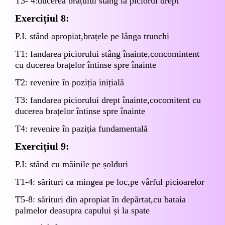
T3- 4:ducerea brațului stâng la piciorul drept
Exercițiul 8:
P.I.
stând apropiat,brațele pe lânga trunchi
T1: fandarea piciorului stâng înainte,concomintent
cu ducerea brațelor întinse spre înainte
T2: revenire în poziția inițială
T3: fandarea piciorului drept înainte,cocomitent cu
ducerea brațelor întinse spre înainte
T4: revenire în paziția fundamentală
Exercițiul 9:
P.I: stând cu mâinile pe șolduri
T1-4: sărituri ca mingea pe loc,pe vârful picioarelor
T5-8: sărituri din apropiat în depărtat,cu bataia
palmelor deasupra capului și la spate