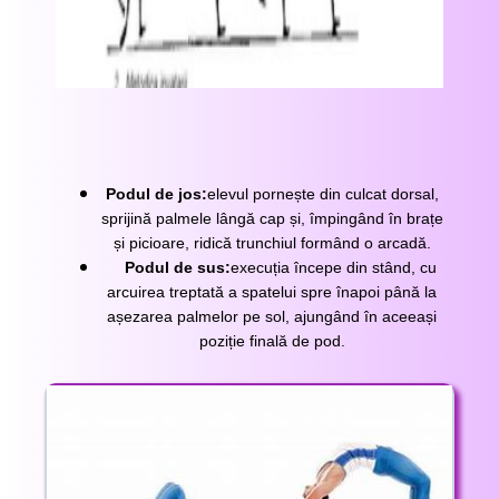
Podul de jos:
elevul pornește din culcat dorsal,
sprijină palmele lângă cap și, împingând în brațe
și picioare, ridică trunchiul formând o arcadă.
Podul de sus:
execuția începe din stând, cu
arcuirea treptată a spatelui spre înapoi până la
așezarea palmelor pe sol, ajungând în aceeași
poziție finală de pod.