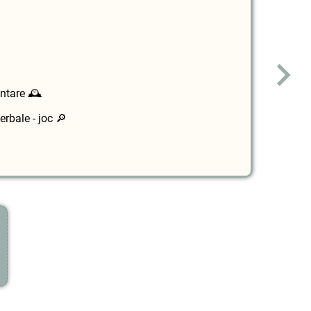
ntare 🕰️
erbale - joc 🔎