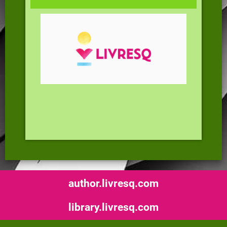
author.livresq.com
library.livresq.com