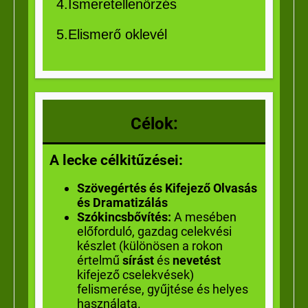
4.Ismeretellenőrzés
5.Elismerő oklevél
Célok:
A lecke célkitűzései:
Szövegértés és Kifejező Olvasás
és Dramatizálás
Szókincsbővítés:
A mesében
előforduló, gazdag celekvési
készlet (különösen a rokon
értelmű
sírást
és
nevetést
kifejező cselekvések)
felismerése, gyűjtése és helyes
használata.