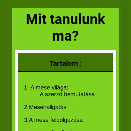
Mit tanulunk
ma?
Tartalom :
1. A mese világa:
A szerző bemutatása
2.Mesehallgatás
3.A mese feldolgozása