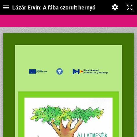
Lázár Ervin: A fába szorult hernyó