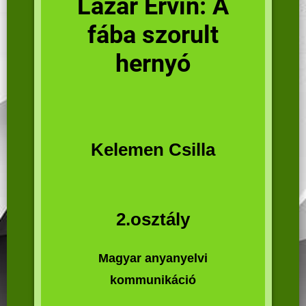
Lázár Ervin: A
fába szorult
hernyó
Kelemen Csilla
2.osztály
Magyar anyanyelvi
kommunikáció