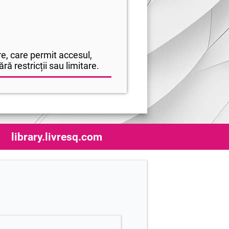
e, care permit accesul,
ră restricții sau limitare.
library.livresq.com