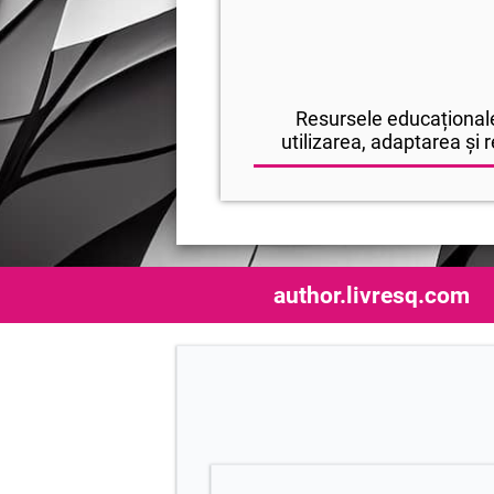
Resursele educaționale
utilizarea, adaptarea și r
author.livresq.com