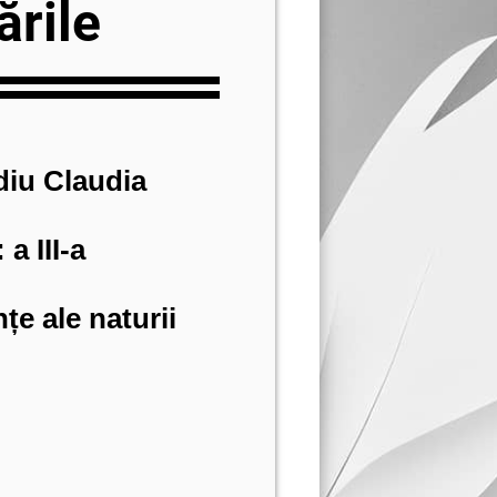
ările
iu Claudia
 a III-a
nțe ale naturii