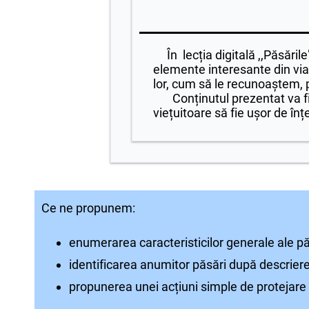
În lecția digitală ,,Păsările"
elemente interesante din viaț
lor, cum să le recunoaștem, p
Conținutul prezentat va fi ac
viețuitoare să fie ușor de înț
Ce ne propunem:
enumerarea caracteristicilor generale ale pă
identificarea anumitor păsări după descrier
propunerea unei acțiuni simple de protejare 