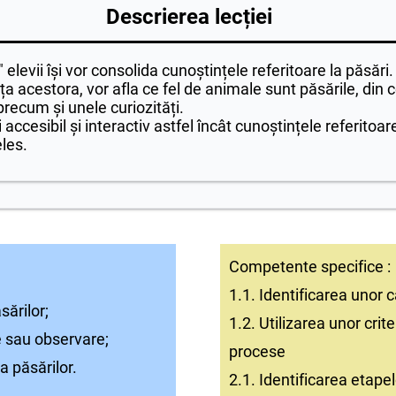
Descrierea lecției
 elevii își vor consolida cunoștințele referitoare la păsăr
a acestora, vor afla ce fel de animale sunt păsările, din ce
recum și unele curiozități.
cesibil și interactiv astfel încât cunoștințele referitoa
eles.
Competente specifice :
1.1. Identificarea unor ca
sărilor;
1.2. Utilizarea unor cri
e sau observare;
procese
a păsărilor.
2.1. Identificarea etape