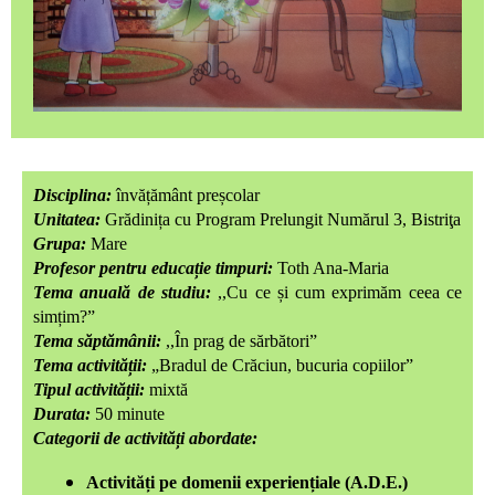
Disciplina:
învățământ preșcolar
Unitatea:
Grădinița cu
Program Prelungit Numărul 3, Bistriţa
Grupa:
Mare
Profesor pentru educație timpuri:
Toth Ana-Maria
Tema anuală de studiu:
,,Cu ce și cum exprimăm ceea ce
simțim?”
Tema săptămânii:
,,În prag de sărbători”
Tema activității:
„Bradul de Crăciun, bucuria copiilor”
Tipul activității:
mixtă
Durata:
50 minute
Categorii de activități abordate:
Activități pe domenii experiențiale (A.D.E.)