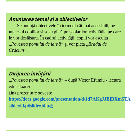
Anunțarea temei și a obiectivelor
Se anunță obiectivele în termeni cât mai accesibili, pe
înțelesul copiilor și se explică preșcolarilor activitățile pe care
le vor desfășura.
În cadrul activităţii, copiii vor asculta
,,
Povestea pomului de iarnă”
și
vor picta
,,Bradul de
Crăciun”.
Dirijarea învățării
,,Povestea pomului de iarnă”
– după Victor Eftimiu - lectura
educatoarei
Link prezentare poveste
https://docs.google.com/presentation/d/1d7AKgJJBjBXm
slide=id.p#slide=id.p