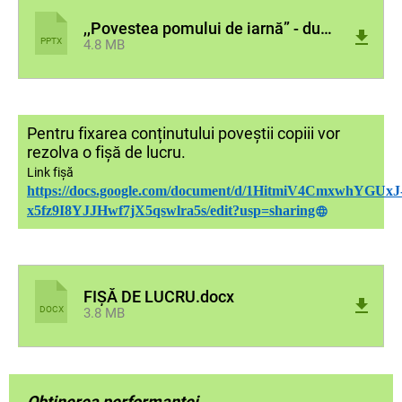
,,Povestea pomului de iarnă” - după Victor Eftimiu (1).pptx
PPTX
4.8 MB
Pentru fixarea conținutului poveștii copiii vor
rezolva o fișă de lucru.
Link fișă
https://docs.google.com/document/d/1HitmiV4CmxwhYGUxJ
x5fz9I8YJJHwf7jX5qswlra5s/edit?usp=sharing
FIȘĂ DE LUCRU.docx
DOCX
3.8 MB
Obținerea performanței