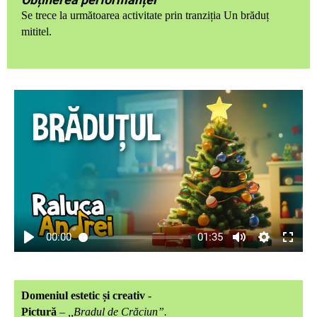
Se trece la următoarea activitate prin tranziția Un brăduț
mititel.
00:00
01:35
Domeniul estetic și creativ -
Pictură
–
,,
Bradul de Crăciun”.