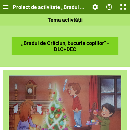
Proiect de activitate ,,Bradul de Crăciun, bucuri
Tema activtății
,,Bradul de Crăciun, bucuria copiilor" -
DLC+DEC