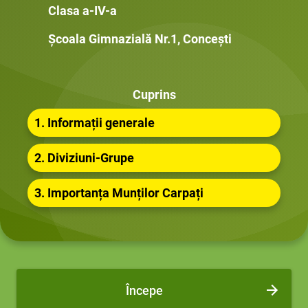
Clasa a-IV-a
Școala Gimnazială Nr.1, Concești
Cuprins
1. Informații generale
2. Diviziuni-Grupe
3. Importanța Munților Carpați
Începe