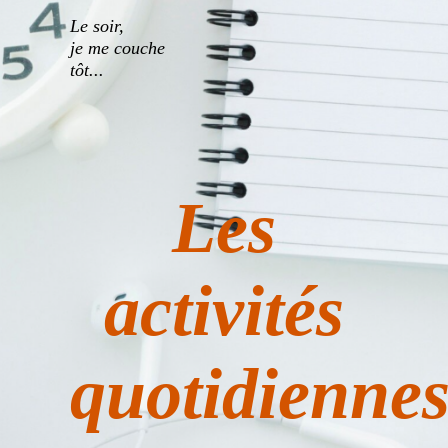
Le soir,
je me couche
tôt...
Les
activités
quotidienne