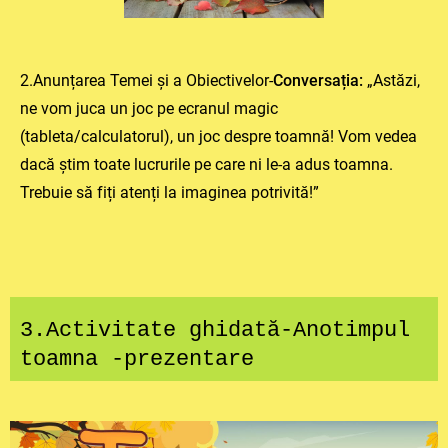
2.Anunțarea Temei și a Obiectivelor-
Conversația:
„Astăzi,
ne vom juca un joc pe ecranul magic
(tableta/calculatorul), un joc despre toamnă! Vom vedea
dacă știm toate lucrurile pe care ni le-a adus toamna.
Trebuie să fiți atenți la imaginea potrivită!”
3.Activitate ghidată-Anotimpul
toamna -prezentare