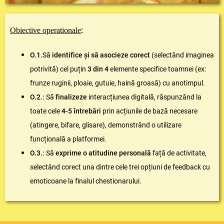
:
Obiective operationale
O.1.
Să
identifice și să asocieze corect
(selectând imaginea
potrivită) cel puțin
3 din 4
elemente specifice toamnei (ex:
frunze ruginii, ploaie, gutuie, haină groasă) cu anotimpul.
O.2.:
Să
finalizeze
interacțiunea digitală, răspunzând la
toate cele
4-5 întrebări
prin acțiunile de bază necesare
(atingere, bifare, glisare), demonstrând o utilizare
funcțională a platformei.
O.3.:
Să
exprime o atitudine personală
față de activitate,
selectând corect una dintre cele trei opțiuni de feedback cu
emoticoane la finalul chestionarului.