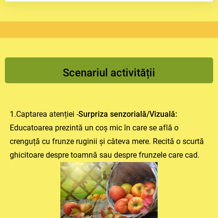
ca să putem sări în bălțile de ploaie și luăm
umbrela
ca să nu ne udăm.
Păsările călătoare:
Unele păsări, cum ar fi
rândunelele
, se adună în stoluri mari și
zboară departe
, spre locuri calde, unde
găsesc mâncare. Ele revin la noi primăvara.
Mâncare pentru iarnă:
Animalele care
rămân aici, cum ar fi
veverița
, adună multe
Scenariul activității
nuci și alune și le ascund.
Somnul lung (Hibernarea):
Unele animale,
precum
ursul
și
ariciul
, mănâncă mult, se
fac grăsuțe și apoi se culcă într-un loc
special (o vizuină) pentru un
somn foarte
1.Captarea atenției -
Surpriza senzorială/Vizuală:
lung
, care ține toată iarna. Aceasta se
Educatoarea prezintă un coș mic în care se află o
numește
hibernare
.
crenguță cu frunze ruginii și câteva mere. Recită o scurtă
ghicitoare despre toamnă sau despre frunzele care cad.