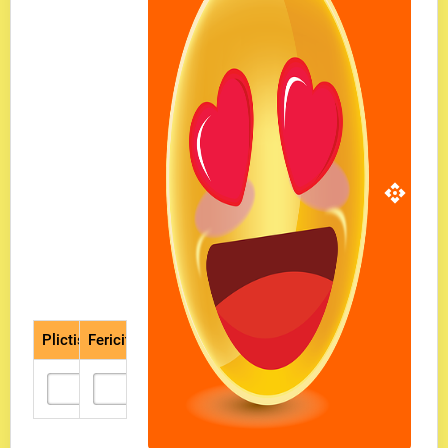
Plictisit
Fericit