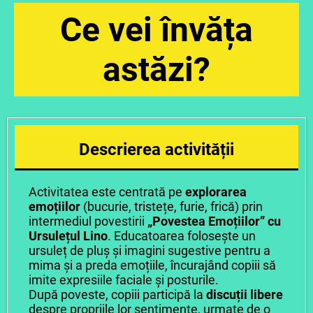
Ce vei învăța
astăzi?
Descrierea activității
Activitatea este centrată pe
explorarea
emoțiilor
(bucurie, tristețe, furie, frică) prin
intermediul povestirii
„Povestea Emoțiilor” cu
Ursulețul Lino
. Educatoarea folosește un
ursuleț de pluș și imagini sugestive pentru a
mima și a preda emoțiile, încurajând copiii să
imite expresiile faciale și posturile.
După poveste, copiii participă la
discuții libere
despre propriile lor sentimente, urmate de o