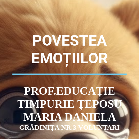
POVESTEA
EMOȚIILOR
PROF.EDUCAȚIE
TIMPURIE ȚEPOSU
MARIA DANIELA
GRĂDINIȚA NR.3 VOLUNTARI