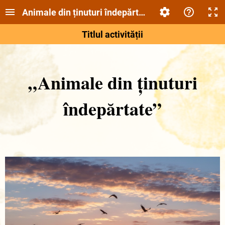
Animale din ținuturi îndepărtate - joc didactic (c
Titlul activității
„Animale din ținuturi
îndepărtate”