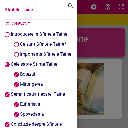
Sfintele Taine
Sfintele Taine
0
%
COMPLETAT
Introducere in Sfintele Taine
Sfintele Taine
Ce sunt Sfintele Taine?
Importanta Sfintele Taine
Cele sapte Sfinte Taine
Botezul
Mirungerea
Semnificatia fiecărei Taine
Euharistia
Spovedania
Concluzie despre Sfintele