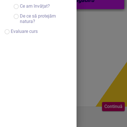
Grădinița Nr.2 Bragadiru
Ce am învățat?
De ce să protejăm
natura?
Evaluare curs
Continuă
Bine ai venit.