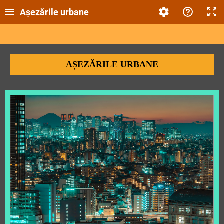
Așezările urbane
AȘEZĂRILE URBANE