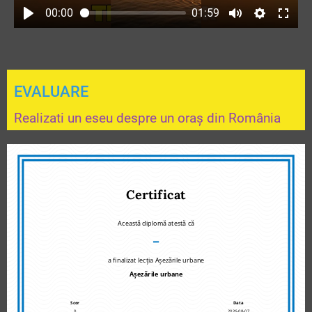
00:00
01:59
EVALUARE
Realizati un eseu despre un oraș din România
Certificat
Această diplomă atestă că
–
a finalizat lecția Așezările urbane
Așezările urbane
Scor
Data
0
2026-08-07