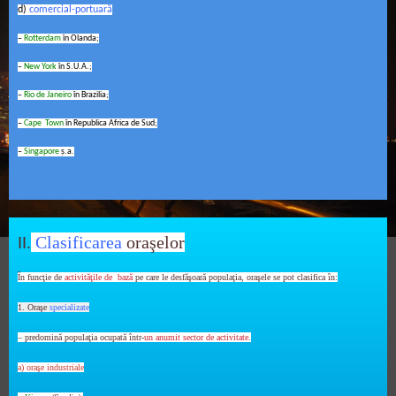
d)
comercial-portuară
–
Rotterdam
în Olanda;
–
New York
în S.U.A.;
–
Rio de Janeiro
în Brazilia;
–
Cape Town
în Republica Africa de Sud;
–
Singapore
ş.a.
.
Clasificarea
oraşelor
II
În funcţie de
activităţile de bază
pe care le desfăşoară populaţia, oraşele se pot clasifica în:
1. Oraşe
specializate
– predomină populaţia ocupată într-
un anumit sector de activitate
.
a) oraşe
industriale