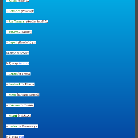
–
Kiruna
(Suedia);
–
Katowice
(Polonia);
–
Ras Tannurah
(Arabia Saudită);
–
Tubarao
(Brazilia);
–
Lupeni
(România)
ş.a.
b) oraşe
de servicii
b.1) oraşe
turistice
–
Cannes
în Franţa;
–
Innsbruck
în Elveţia;
–
Mecca
în Arabia Saudită;
–
Kairouan
în Tunisia;
–
Miami
în S.U.A.;
–
Predeal
în România ş.a.
b.2) oraşe
port