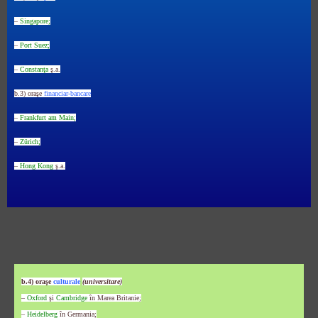
–
Singapore;
–
Port Suez;
–
Constanţa
ş.a.
b.3) oraşe
financiar-bancare
–
Frankfurt am Main;
–
Zürich;
–
Hong Kong
ş.a.
b.4) oraşe
culturale
(universitare)
–
Oxford
şi
Cambridge
în Marea Britanie;
–
Heidelberg
în Germania;