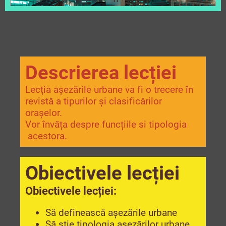
Descrierea lecției
Lecția așezările urbane va fi o trecere în
revistă a tipurilor și clasificărilor
orașelor.
Vor învăța despre funcțiile si tipologia
acestora.
Obiectivele lecției
Obiectivele lecției:
Să definească așezările urbane
Să știe tipologia așezărilor urbane