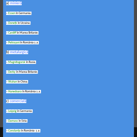
a)
minieră
–
Essen
în Germania;
–
Doneţk
în Ucraina;
–
Cardiff
în Marea Britanie;
–
Petroşani
în România ş.a.
b)
metalurgică
–
Magnitogorsk
în Rusia;
–
Derby
în Marea Britanie;
–
Wuhan
în China;
–
Hunedoara
în România ş.a.
c)
comercială
–
Leipzig
în Germania;
–
Damasc
în Siria;
–
Constanţa
în România ş.a.