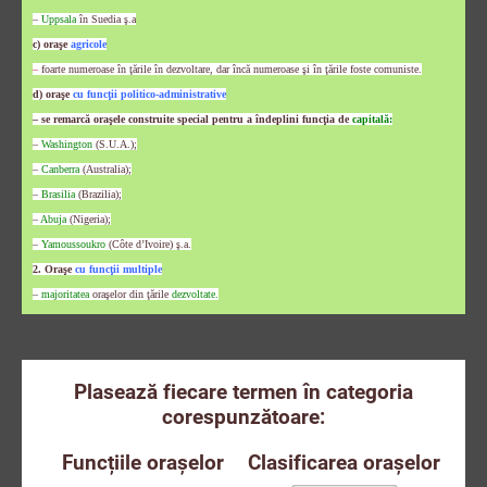
–
Uppsala
în Suedia ş.a
c) oraşe
agricole
–
foarte numeroase în ţările în dezvoltare, dar încă numeroase şi în ţările foste comuniste.
d) oraşe
cu funcţii politico-administrative
– se remarcă oraşele construite special pentru a îndeplini funcţia de
capitală:
–
Washington
(S.U.A.);
–
Canberra
(Australia);
–
Brasilia
(Brazilia);
–
Abuja
(Nigeria);
–
Yamoussoukro
(Côte d’Ivoire) ş.a.
2. Oraşe
cu funcţii multiple
–
majoritatea
oraşelor din ţările
dezvoltate.
Plasează fiecare termen în categoria
corespunzătoare:
Funcțiile orașelor
Clasificarea orașelor