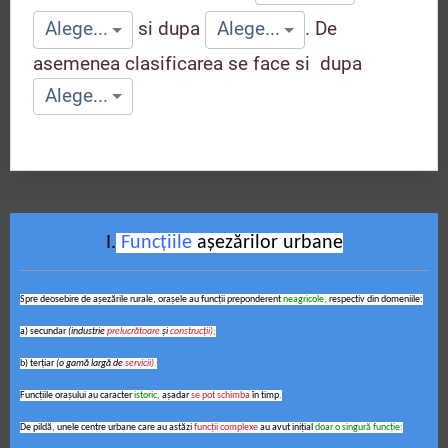
si dupa
.
De
Alege...
Alege...
asemenea clasificarea se face si dupa
Alege...
I.
Funcţiile
aşezărilor urbane
Spre deosebire de aşezările rurale, oraşele au funcţii preponderent
neagricole,
respectiv din domeniile:
a) secundar
(industrie
prelucrătoare
şi
construcţii);
b) terţiar
(o gamă largă de
servicii).
Funcţiile oraşului au caracter
istoric,
aşadar
se pot schimba
în timp.
De pildă, unele centre urbane care au astăzi
funcţii complexe
au avut iniţial
doar o singură funcţie: