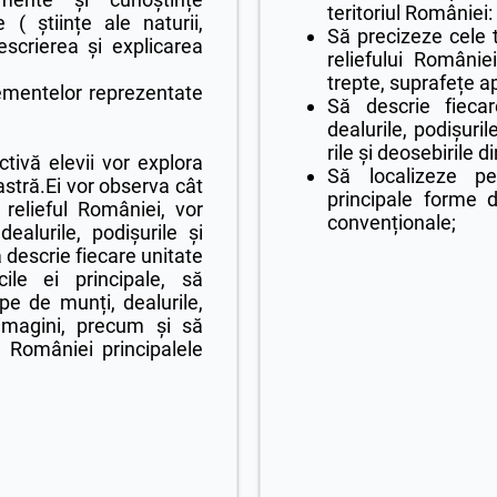
teritoriul României
 ( științe ale naturii,
Să precizeze cele t
descrierea și explicarea
reliefului Românie
trepte, suprafețe a
elementelor reprezentate
Să descrie fiecar
dealurile, podișuri
rile și deosebirile 
ivă elevii vor explora
Să localizeze p
astră.Ei vor observa cât
principale forme de
relieful României, vor
convenționale;
ealurile, podișurile și
ă descrie fiecare unitate
cile ei principale, să
pe de munți, dealurile,
 imagini, precum și să
a României principalele