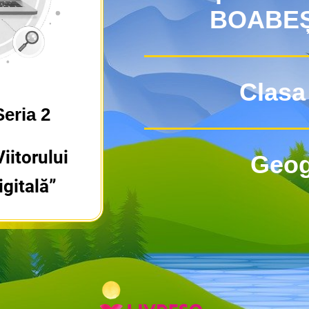
BOABEȘ
Clasa 
eria 2
iitorului
Geog
gitală”