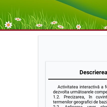
Descrierea 
Activitatea interactivă a f
dezvolta următoarele compet
1.2. Precizarea, în cuvin
termenilor geografici de baz
2.2. Aplicarea unor ele