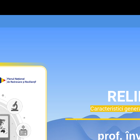
RELI
Caracteristici genera
prof. în