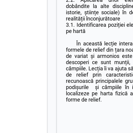
dobândite la alte discipline
istorie, științe sociale) în 
realității înconjurătoare
3.1. Identificarea poziției 
pe hartă
În această lecție interact
formele de relief din țara no
de variat și armonios este 
descoperi ce sunt munții, d
câmpiile. Lecția îi va ajuta s
de relief prin caracteristi
recunoască principalele gru
podișurile și câmpiile în
localizeze pe harta fizică 
forme de relief.