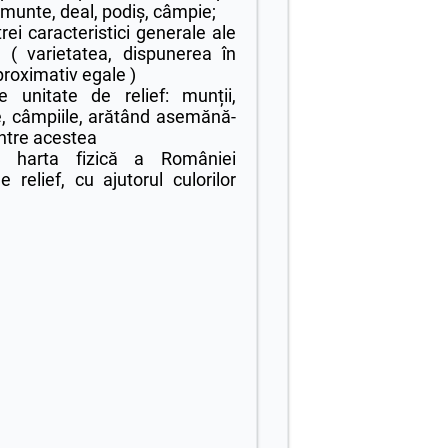
: munte, deal, podiș, câmpie;
rei caracteristici generale ale
i ( varietatea, dispunerea în
proximativ egale )
e unitate de relief: munții,
le, câmpiile, arătând asemănă-
dintre acestea
e harta fizică a României
 relief, cu ajutorul culorilor