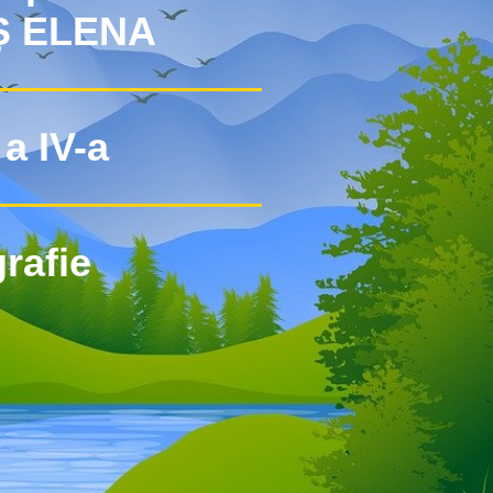
 ELENA
a IV-a
rafie