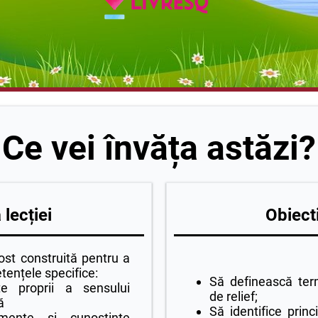
Ce vei învăța astăzi?
lecției
Obiecti
ost construită pentru a
ențele specifice:
Să definească term
te proprii a sensului
de relief;
ă
Să identifice princ
mente și cunoștințe