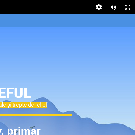
EFUL
le și trepte de relief
v. primar