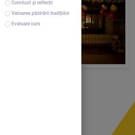
Concluzii și reflecții
Valoarea păstrării tradițiilor
Evaluare curs
Cuprins