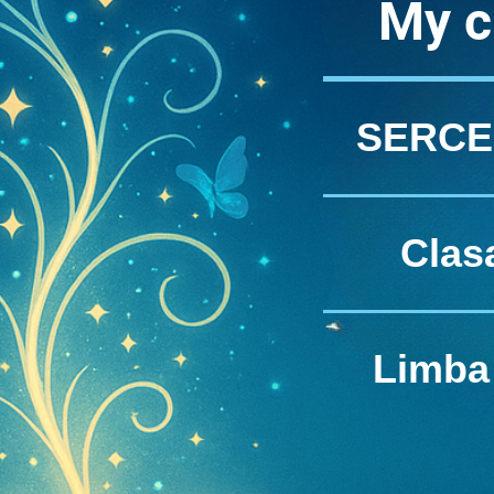
My c
SERCEL
Clasa
Limba