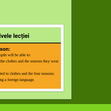
vele lecției
sson:
upils
will be able to:
the clothes and the seasons they wear
ted to clothes and the
four
season
s;
g a foreign language.