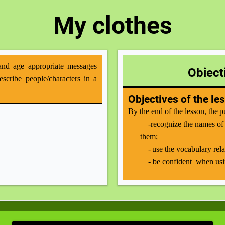
My clothes
tand age appropriate messages
Obiecti
escribe people/characters in a
Objectives of the le
By the end of the lesson,
the
p
-r
ecognize the names of 
them
;
-
use
the vocabulary rela
- be confident when usin