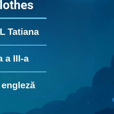
lothes
 Tatiana
 a III-a
 engleză