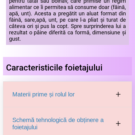
pentru tatăl său bolnav, care primise un regim
alimentar ce îi permitea să consume doar (făină,
apă, unt). Acesta a pregătit un aluat format din
făină, sare,apă, unt, pe care l-a pliat și turat de
câteva ori și pus la copt. Spre surprinderea lui a
rezultat o pâine diferită ca formă, dimensiune și
gust.
Caracteristicile foietajului
+
Materii prime și rolul lor
Făina
folosită trebuie să fie albă
Schemă tehnologică de obținere a
+
superioară, să aibă un grad de extracție
foietajului
ridicat de 30% și conținut de gluten