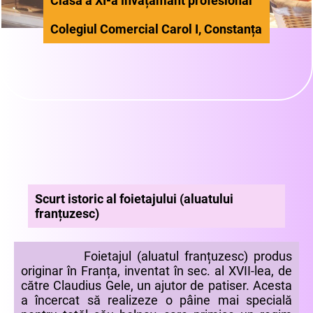
Clasa a XI-a învățământ profesional
Colegiul Comercial Carol I, Constanța
Scurt istoric al foietajului (aluatului
franțuzesc)
Foietajul (aluatul franțuzesc) produs
originar în Franța, inventat în sec. al XVII-lea, de
către Claudius Gele, un ajutor de patiser. Acesta
a încercat să realizeze o pâine mai specială