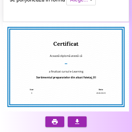
Certificat
Această diplomă atestă că
–
a finalizat cursul e-Learning
Sortimentul preparatelor din aluat foietaj_XI
Scor
Data
0
2026-08-09