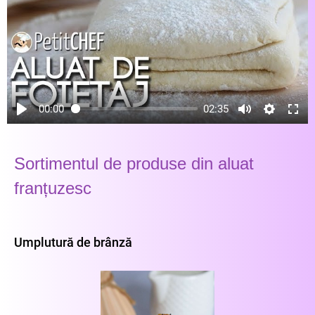
aluatului;
- Împachetarea aluatului și turarea lui să se
facă de patru ori în patru, cu câte o pauză
obligatorie de 30 minute între turări;
- Porțiarea aluatului în vederea modelării
produselor, să se facă cu ajutorul cuțitului
încălzit la flacără.
00:00
02:35
Sortimentul de produse din aluat
franțuzesc
Umplutură de brânză