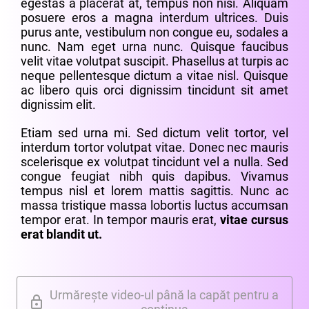
egestas a placerat at, tempus non nisi. Aliquam
posuere eros a magna interdum ultrices. Duis
purus ante, vestibulum non congue eu, sodales a
nunc. Nam eget urna nunc. Quisque faucibus
velit vitae volutpat suscipit. Phasellus at turpis ac
neque pellentesque dictum a vitae nisl. Quisque
ac libero quis orci dignissim tincidunt sit amet
dignissim elit.
Etiam sed urna mi. Sed dictum velit tortor, vel
interdum tortor volutpat vitae. Donec nec mauris
scelerisque ex volutpat tincidunt vel a nulla. Sed
congue feugiat nibh quis dapibus. Vivamus
tempus nisl et lorem mattis sagittis. Nunc ac
massa tristique massa lobortis luctus accumsan
tempor erat. In tempor mauris erat,
vitae cursus
erat blandit ut.
Urmărește video-ul până la capăt pentru a