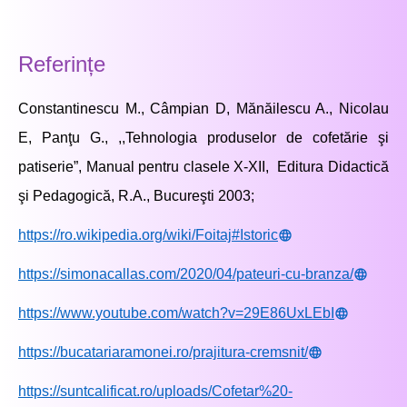
Referințe
Constantinescu M
.,
Câmpian D,
Mănăilescu A., Nicolau
E, Panţu G., ,,Tehnologia produselor de cofetărie şi
patiserie”, Manual pentru clasele X-XII, Editura Didactică
şi Pedagogică, R.A., Bucureşti 2003;
https://ro.wikipedia.org/wiki/Foitaj#Istoric
https://simonacallas.com/2020/04/pateuri-cu-branza/
https://www.youtube.com/watch?v=29E86UxLEbI
https://bucatariaramonei.ro/prajitura-cremsnit/
https://suntcalificat.ro/uploads/Cofetar%20-