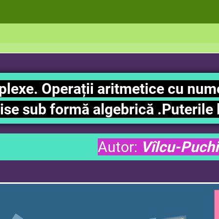
exe. Operații aritmetice cu nu
ise sub formă algebrică .Puterile l
Autor:
Vîlcu-Puch