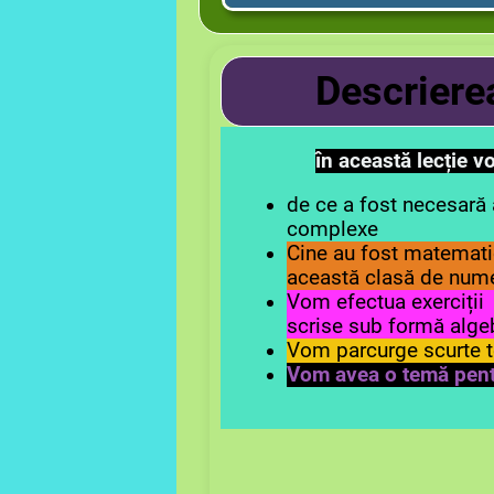
Descrie
re
în această lecție 
de ce a fost necesară 
complexe
Cine au fost matematic
această clasă de numer
Vom efectua exerciți
scrise sub formă alge
Vom parcurge scurte t
Vom avea o temă pent