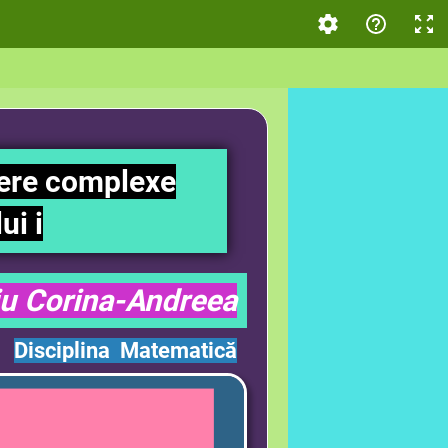
mere complexe
ui i
iu Corina-Andreea
Disciplina Matematică