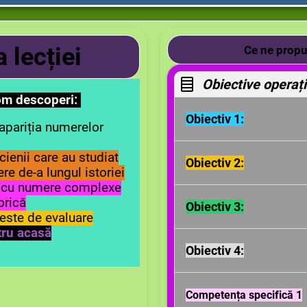
a lecției
Ce ne prop
vom descoperi:
Obie
ctiv 1:
apariția
numerelor
La sfârșitul lecției fi
ienii care au studiat
Obiectiv 2:
e de-a lungul istoriei
de număr complex, con
i cu numere complexe
utilizând exemple propri
Fiecare elev va
recun
brică
Obiectiv 3:
partea reală a unui nu
este de evaluare
ru acasă
Fiecare elev va ști să
Obiectiv 4:
cu numere complexe;
Fiecare elev va calcula
Competența specifică 1