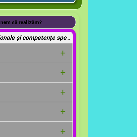
unem să realizăm?
Obiective operaționale și competențe specifice vizate
+
ecare elev va
defini noțiunea
+
jugata unui număr complex,
i;
oaște partea imaginară și
+
măr complex
efectueze operații algebrice
+
 corect puterile lui i
+