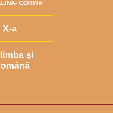
LINA- CORINA
 X-a
 limba și
 română