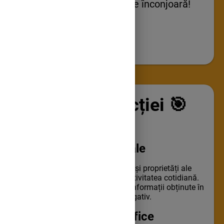
esențială pentru tot ce ne înconjoară!
Obiectivele lecției
🎯
🧪
Competențe generale
Explorarea unor fenomene și proprietăți ale
substanțelor întâlnite în activitatea cotidiană.
Interpretarea unor date și informații obținute în
cadrul unui demers investigativ.
🔬
Competențe specifice