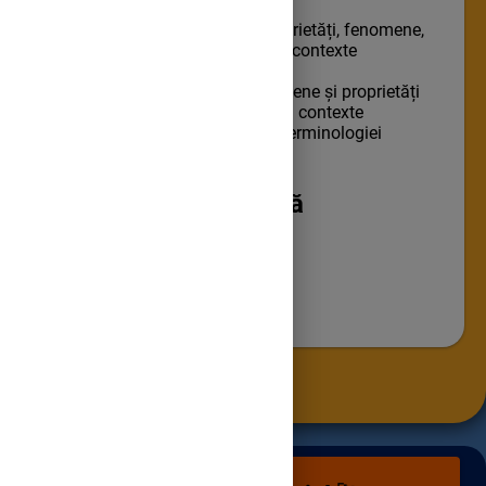
1.1. Identificarea unor proprietăți, fenomene,
substanțe și amestecuri în contexte
cunoscute.
1.2. Descrierea unor fenomene și proprietăți
ale substanțelor întâlnite în contexte
cunoscute, prin utilizarea terminologiei
specifice chimiei.
🎓
Strategia didactică
Investigația
Descoperirea dirijată
Conversația euristică