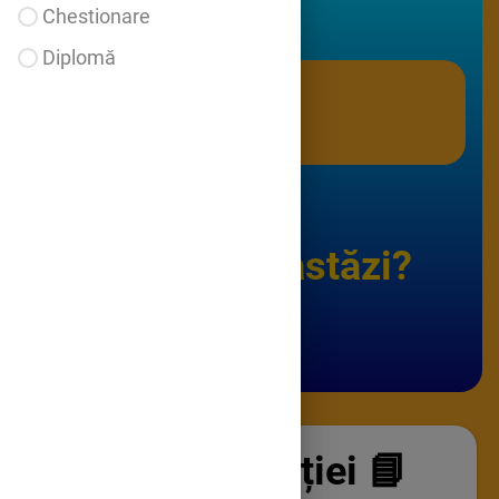
Chestionare
Diplomă
Ce vei învăța astăzi?
🙂
Descrierea lecției 📘