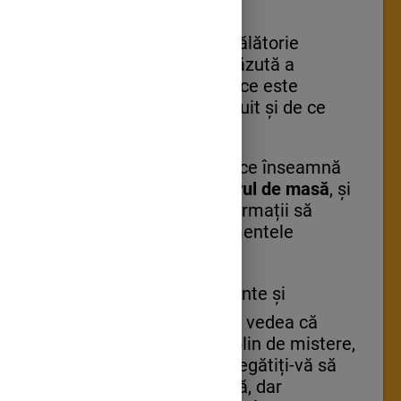
🚀 Astăzi pornim într-o călătorie
fascinantă în lumea nevăzută a
atomilor! Veți descoperi ce este
atomul, din ce este alcătuit și de ce
este atât de important.
⚛️ Împreună vom învăța ce înseamnă
numărul atomic
și
numărul de masă
, și
cum ne ajută aceste informații să
înțelegem mai bine elementele
chimice din jurul nostru.
🔍 Prin exemple interesante și
activități interactive, veți vedea că
universul atomilor este plin de mistere,
curiozități și surprize. Pregătiți-vă să
explorați o lume invizibilă, dar