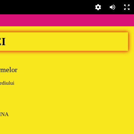
I
rmelor
ediului
INA