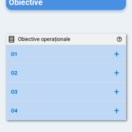
Obiective
Obiective operaționale
+
O1
să formuleze răspunsuri la întrebări legate de
+
O2
conținutul textului;
să identifice sunetele inițiale ale unor cuvinte;
+
O3
să formeze cuvinte cu silabele date;
+
O4
să ordoneze cuvinte pentru a forma propoziții;