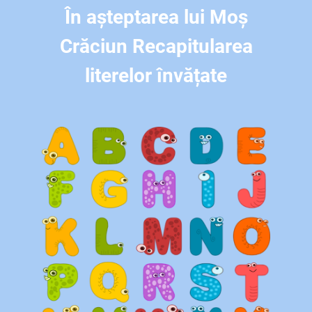
În așteptarea lui Moș
Crăciun Recapitularea
literelor învățate