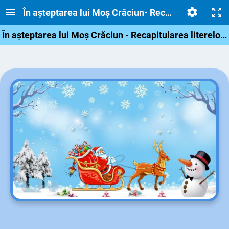
În așteptarea lui Moș Crăciun- Recapitularea liter
În așteptarea lui Moș Crăciun - Recapitularea literelor învățate