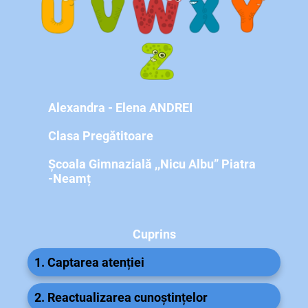
Alexandra - Elena ANDREI
Clasa Pregătitoare
Școala Gimnazială ,,Nicu Albu” Piatra
-Neamț
Cuprins
1. Captarea atenției
2. Reactualizarea cunoștințelor