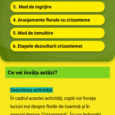
3. Mod de ingrijire
4. Aranjamente florale cu crizanteme
5. Mod de inmultire
6. Etapele dezvoltarii crizantemei
Ce vei învăța astăzi?
Descrierea activității:
În cadrul acestei activități, copiii vor învața
lucruri noi despre florile de toamnă și în
special despre "Crizantemă". Își vor îmbogăți