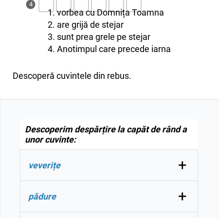
4
1. vorbea cu Domnița Toamna
2. are grijă de stejar
3. sunt prea grele pe stejar
4. Anotimpul care precede iarna
Descoperă cuvintele din rebus.
Descoperim despărțire la capăt de rând a
unor cuvinte:
+
veverițe
ve-verițe, veve-rițe, veveri-țe
+
pădure