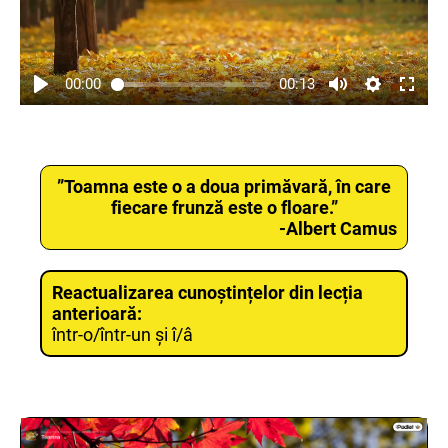
00:00
00:13
”Toamna este o a doua primăvară, în care
fiecare frunză este o floare.”
-Albert Camus
Reactualizarea cunoștințelor din lecția
anterioară:
într-o/într-un și î/â