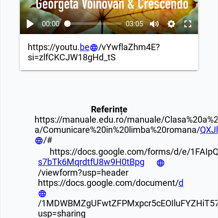
00:00
03:05
https://youtu.
be
/vYwflaZhm4E?
si=zlfCKCJW18gHd_tS
Referințe
https://manuale.edu.ro/manuale/Clasa%20a%20
a/Comunicare%20in%20limba%20romana/
QXJ
/#
https://docs.google.com/forms/d/e/1FAI
s7bTk6MqrdtfU8w9H0tBpg
/viewform?usp=header
https://docs.google.com/document/
d
/1MDWBMZgUFwtZFPMxpcr5cEOIluFYZHiT578
usp=sharing