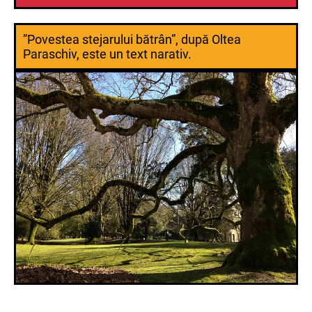
”Povestea stejarului bătrân”, după Oltea
Paraschiv, este un text narativ.