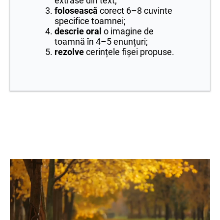
extrase din text;
folosească
corect 6–8 cuvinte
specifice toamnei;
descrie oral
o imagine de
toamnă în 4–5 enunțuri;
rezolve
cerințele fișei propuse.