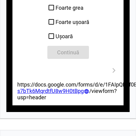
Foarte grea
Foarte ușoară
Ușoară
Continuă
https://docs.google.com/forms/d/e/1FAIpQLSf
s7bTk6MqrdtfU8w9H0tBpg
/viewform?
usp=header