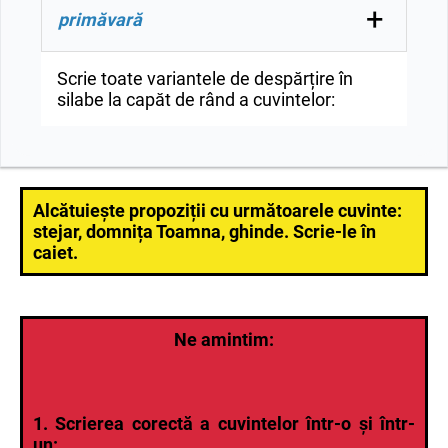
pă-dure, pădu-re
+
primăvară
pri-măvară, primă-vară, primăva-ră
Scrie toate variantele de despărțire în
silabe la capăt de rând a cuvintelor:
Alcătuiește propoziții cu următoarele cuvinte:
stejar, domnița Toamna, ghinde. Scrie-le în
caiet.
Ne amintim:
1. Scrierea corectă a cuvintelor într-o și într-
un: