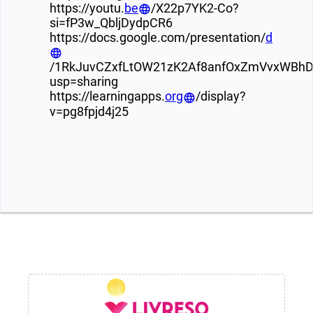
https://youtu.
be
/X22p7YK2-Co?
si=fP3w_QbljDydpCR6
https://docs.google.com/presentation/
d
/1RkJuvCZxfLtOW21zK2Af8anfOxZmVvxWBhD
usp=sharing
https://learningapps.
org
/display?
v=pg8fpjd4j25