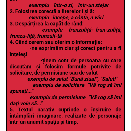
exemplu într-o zi, într-un stejar
2. Folosirea corectă a literelor î și â:
exemplu începe, a cânta, a vârî
3. Despărțirea la capăt de rând:
exemplu frunzuliță- frun-zuliță,
frunzu-liță, frunzuli-ță
4. Când cerem sau oferim o informație:
-ne exprimăm clar și corect pentru a fi
înțeleși
-ținem cont de persoana cu care
discutăm și folosim formule potrivite de
solicitare, de permisiune sau de salut
exemplu de salut ”Bună ziua!”, ”Salut!”
exemplu de solicitare ”Vă rog să îmi
spuneți...”
exemplu de permisiune ”Vă rog să îmi
dați voie să...”
5. Textul narativ cuprinde o înșiruire de
întâmplări imaginare, realizate de personaje
într-un anumit spațiu și timp.