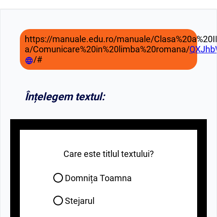
https://manuale.edu.ro/manuale/Clasa%20a%20II
a/Comunicare%20in%20limba%20romana/
QXJhb
/#
Înțelegem textul:
Care este titlul textului?
Domnița Toamna
Stejarul