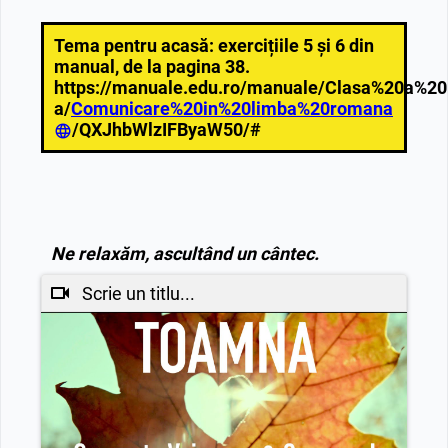
Tema pentru acasă: exercițiile 5 și 6 din
manual, de la pagina 38.
https://manuale.edu.ro/manuale/Clasa%20a%20I
a/
Comunicare%20in%20limba%20romana
/QXJhbWlzIFByaW50/#
Ne relaxăm, ascultând un cântec.
Scrie un titlu...