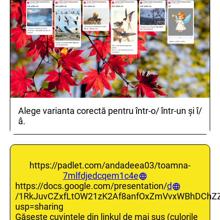
Alege varianta corectă pentru într-o/ într-un și î/
â.
https://padlet.com/andadeea03/toamna-
7mlfdjedcqem1c4e
https://docs.google.com/presentation/
d
/1RkJuvCZxfLtOW21zK2Af8anfOxZmVvxWBhDChZZ
usp=sharing
Găsește cuvintele din linkul de mai sus (culorile