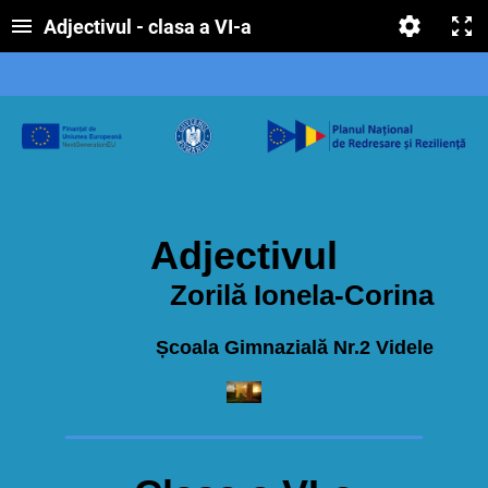
Adjectivul - clasa a VI-a
Adjectivul
Zorilă Ionela-Corina
Școala Gimnazială Nr.2 Videle