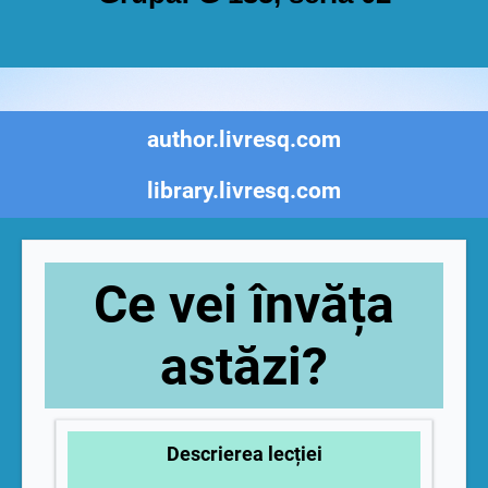
author.livresq.com
library.livresq.com
Ce vei învăța
astăzi?
Descrierea lecției